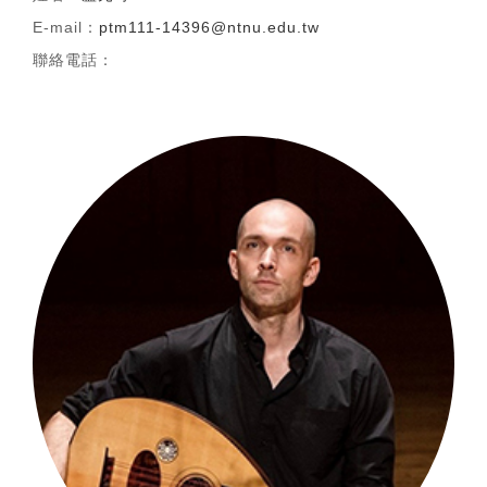
E-mail：
ptm111-14396@ntnu.edu.tw
聯絡電話：