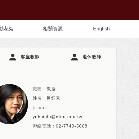
動花絮
相關資源
English
person
person
客座教師
退休教師
職稱：
教授
姓名：
呂鈺秀
E-mail：
yuhsiulu@ntnu.edu.tw
聯絡電話：
02-7749-5668