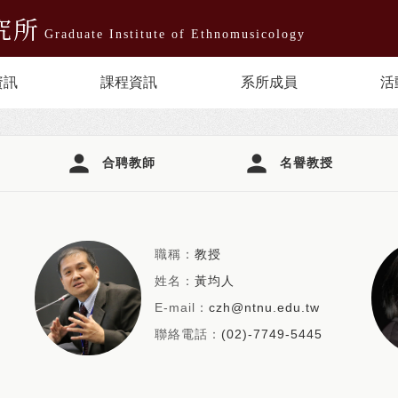
究所
Graduate Institute of Ethnomusicology
資訊
課程資訊
系所成員
活
person
person
合聘教師
名譽教授
職稱：
教授
姓名：
黃均人
E-mail：
czh@ntnu.edu.tw
聯絡電話：
(02)-7749-5445