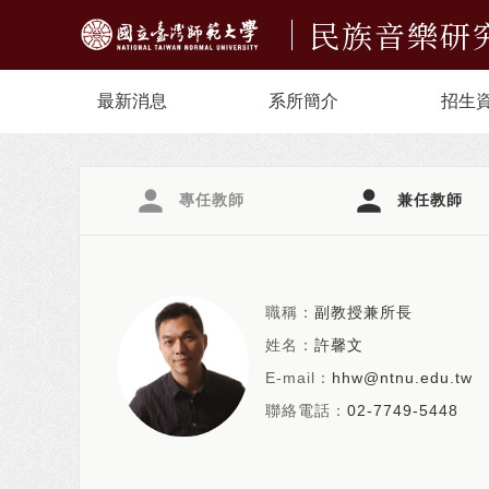
民族音樂研
最新消息
系所簡介
招生
person
person
專任教師
兼任教師
職稱：
副教授兼所長
姓名：
許馨文
E-mail：
hhw@ntnu.edu.tw
聯絡電話：
02-7749-5448